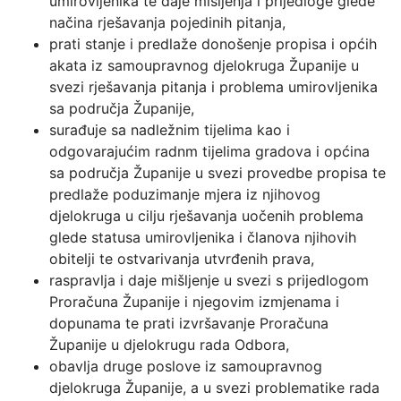
umirovljenika te daje mišljenja i prijedloge glede
načina rješavanja pojedinih pitanja,
prati stanje i predlaže donošenje propisa i općih
akata iz samoupravnog djelokruga Županije u
svezi rješavanja pitanja i problema umirovljenika
sa područja Županije,
surađuje sa nadležnim tijelima kao i
odgovarajućim radnm tijelima gradova i općina
sa područja Županije u svezi provedbe propisa te
predlaže poduzimanje mjera iz njihovog
djelokruga u cilju rješavanja uočenih problema
glede statusa umirovljenika i članova njihovih
obitelji te ostvarivanja utvrđenih prava,
raspravlja i daje mišljenje u svezi s prijedlogom
Proračuna Županije i njegovim izmjenama i
dopunama te prati izvršavanje Proračuna
Županije u djelokrugu rada Odbora,
obavlja druge poslove iz samoupravnog
djelokruga Županije, a u svezi problematike rada