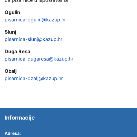
Za pisarnice u ispostavama :
Ogulin
pisarnica-ogulin@kazup.hr
Slunj
pisarnica-slunj@kazup.hr
Duga Resa
pisarnica-dugaresa@kazup.hr
Ozalj
pisarnica-ozalj@kazup.hr
Informacije
Adresa: