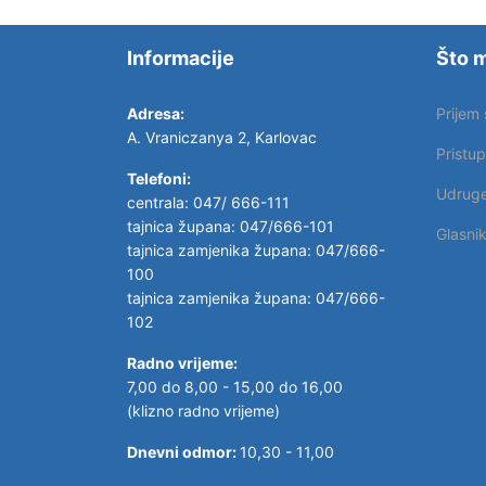
Informacije
Što m
Adresa:
Prijem
A. Vraniczanya 2, Karlovac
Pristu
Telefoni:
Udrug
centrala: 047/ 666-111
tajnica župana: 047/666-101
Glasni
tajnica zamjenika župana: 047/666-
100
tajnica zamjenika župana: 047/666-
102
Radno vrijeme:
7,00 do 8,00 - 15,00 do 16,00
(klizno radno vrijeme)
Dnevni odmor:
10,30 - 11,00