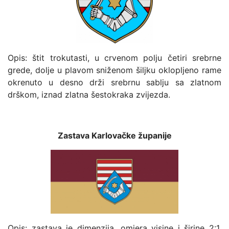
Opis: štit trokutasti, u crvenom polju četiri srebrne
grede, dolje u plavom sniženom šiljku oklopljeno rame
okrenuto u desno drži srebrnu sablju sa zlatnom
drškom, iznad zlatna šestokraka zvijezda.
Zastava Karlovačke županije
Opis: zastava je dimenzija, omjera visine i širine 2:1.