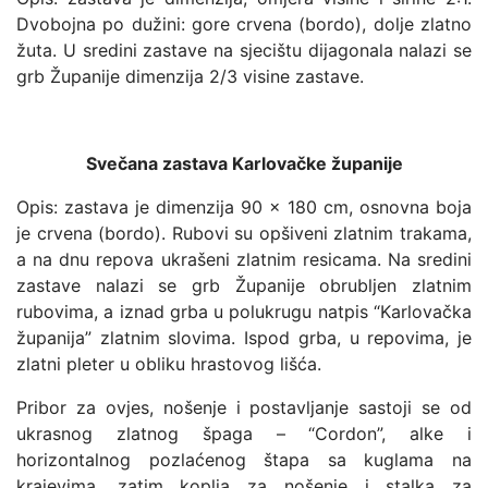
Dvobojna po dužini: gore crvena (bordo), dolje zlatno
žuta. U sredini zastave na sjecištu dijagonala nalazi se
grb Županije dimenzija 2/3 visine zastave.
Svečana zastava Karlovačke županije
Opis: zastava je dimenzija 90 x 180 cm, osnovna boja
je crvena (bordo). Rubovi su opšiveni zlatnim trakama,
a na dnu repova ukrašeni zlatnim resicama. Na sredini
zastave nalazi se grb Županije obrubljen zlatnim
rubovima, a iznad grba u polukrugu natpis “Karlovačka
županija” zlatnim slovima. Ispod grba, u repovima, je
zlatni pleter u obliku hrastovog lišća.
Pribor za ovjes, nošenje i postavljanje sastoji se od
ukrasnog zlatnog špaga – “Cordon”, alke i
horizontalnog pozlaćenog štapa sa kuglama na
krajevima, zatim koplja za nošenje i stalka za