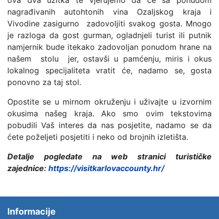
ova dva užitka te vjerujemo da će sa ponudom
nagrađivanih autohtonih vina Ozaljskog kraja i
Vivodine zasigurno zadovoljiti svakog gosta. Mnogo
je razloga da gost gurman, ogladnjeli turist ili putnik
namjernik bude itekako zadovoljan ponudom hrane na
našem stolu jer, ostavši u pamćenju, miris i okus
lokalnog specijaliteta vratit će, nadamo se, gosta
ponovno za taj stol.
Opostite se u mirnom okruženju i uživajte u izvornim
okusima našeg kraja. Ako smo ovim tekstovima
pobudili Vaš interes da nas posjetite, nadamo se da
ćete poželjeti posjetiti i neko od brojnih izletišta.
Detalje pogledate na web stranici
turističke
zajednice:
https://visitkarlovaccounty.hr/
Informacije