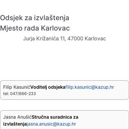
Odsjek za izvlaštenja
Mjesto rada Karlovac
Jurja Križanića 11, 47000 Karlovac
Filip Kasunić
Voditelj odsjeka
filip.kasunic@kazup.hr
tel: 047/666-233
Jasna Anušić
Stručna suradnica za
izvlaštenja
jasna.anusic@kazup.hr