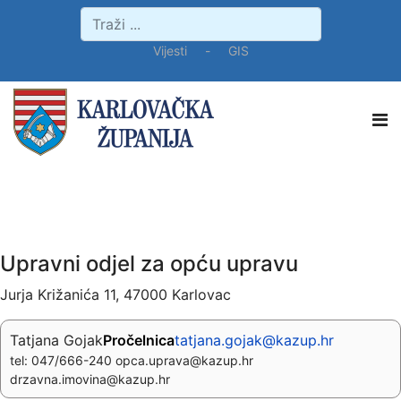
Vijesti
-
GIS
Upravni odjel za opću upravu
Jurja Križanića 11, 47000 Karlovac
Tatjana Gojak
Pročelnica
tatjana.gojak@kazup.hr
tel: 047/666-240 opca.uprava@kazup.hr
drzavna.imovina@kazup.hr