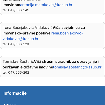
imovinom
antonija.matakovic@kazup.hr
tel: 047/666-249
Irena Bošnjaković Vidaković
Viša savjetnica za
imovinsko-pravne poslove
irena.bosnjakovic-
vidakovic@kazup.hr
tel: 047/666-220
Tomislav Šoštarić
Viši stručni suradnik za upravljanje i
održavanje državne imovine
tomislav.sostaric@kazup.hr
tel: 047/666-262
Informacije