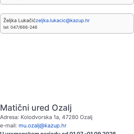
Željka Lukačić
zeljka.lukacic@kazup.hr
tel: 047/666-246
Matični ured Ozalj
Adresa: Kolodvorska 1a, 47280 Ozalj
e-mail:
mu.ozalj@kazup.hr
U vremenskom periodu od 01.07.-01.09.2026.