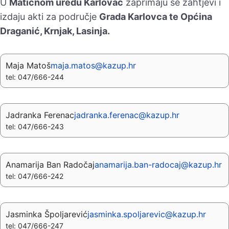
U
Matičnom uredu Karlovac
zaprimaju se zahtjevi i
izdaju akti za područje
Grada Karlovca te Općina
Draganić, Krnjak, Lasinja.
Maja Matoš
maja.matos@kazup.hr
tel: 047/666-244
Jadranka Ferenac
jadranka.ferenac@kazup.hr
tel: 047/666-243
Anamarija Ban Radočaj
anamarija.ban-radocaj@kazup.hr
tel: 047/666-242
Jasminka Špoljarević
jasminka.spoljarevic@kazup.hr
tel: 047/666-247