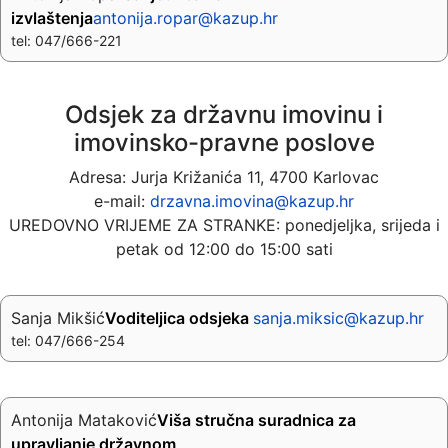
izvlaštenja
antonija.ropar@kazup.hr
tel: 047/666-221
Odsjek za državnu imovinu i
imovinsko-pravne poslove
Adresa: Jurja Križanića 11, 4700 Karlovac
e-mail:
drzavna.imovina@kazup.hr
UREDOVNO VRIJEME ZA STRANKE: ponedjeljka, srijeda i
petak od 12:00 do 15:00 sati
Sanja Mikšić
Voditeljica odsjeka
sanja.miksic@kazup.hr
tel: 047/666-254
Antonija Mataković
Viša stručna suradnica za
upravljanje državnom