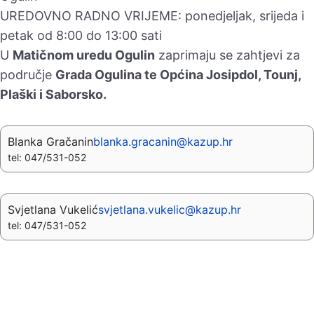
UREDOVNO RADNO VRIJEME: ponedjeljak, srijeda i
petak od 8:00 do 13:00 sati
U
Matičnom uredu Ogulin
zaprimaju se zahtjevi za
područje
Grada Ogulina te Općina Josipdol, Tounj,
Plaški i Saborsko.
Blanka Gračanin
blanka.gracanin@kazup.hr
tel: 047/531-052
Svjetlana Vukelić
svjetlana.vukelic@kazup.hr
tel: 047/531-052