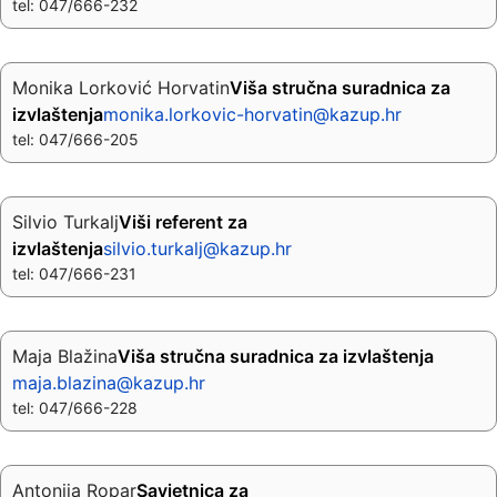
tel: 047/666-232
Monika Lorković Horvatin
Viša stručna suradnica za
izvlaštenja
monika.lorkovic-horvatin@kazup.hr
tel: 047/666-205
Silvio Turkalj
Viši referent za
izvlaštenja
silvio.turkalj@kazup.hr
tel: 047/666-231
Maja Blažina
Viša stručna suradnica za izvlaštenja
maja.blazina@kazup.hr
tel: 047/666-228
Antonija Ropar
Savjetnica za