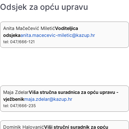
Odsjek za opću upravu
Anita Mačečević Miletić
Voditeljica
odsjeka
anita.macecevic-miletic@kazup.hr
tel: 047/666-121
Maja Zdelar
Viša stručna suradnica za opću upravu -
vježbenik
maja.zdelar@kazup.hr
tel: 047/666-235
Dominik Halovanić
Viši stručni suradnik za opću