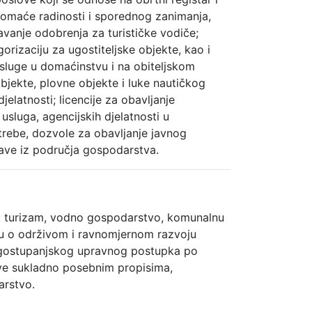
domaće radinosti i sporednog zanimanja,
avanje odobrenja za turističke vodiče;
orizaciju za ugostiteljske objekte, kao i
usluge u domaćinstvu i na obiteljskom
jekte, plovne objekte i luke nautičkog
jelatnosti; licencije za obavljanje
sluga, agencijskih djelatnosti u
trebe, dozvole za obavljanje javnog
ave iz područja gospodarstva.
a: turizam, vodno gospodarstvo, komunalnu
igu o održivom i ravnomjernom razvoju
rugostupanjskog upravnog postupka po
ve sukladno posebnim propisima,
arstvo.