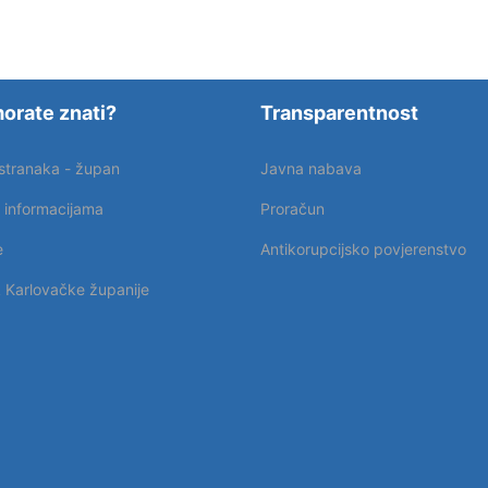
orate znati?
Transparentnost
 stranaka - župan
Javna nabava
p informacijama
Proračun
e
Antikorupcijsko povjerenstvo
k Karlovačke županije