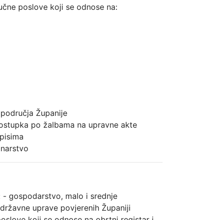
učne poslove koji se odnose na:
 područja Županije
postupka po žalbama na upravne akte
pisima
inarstvo
: - gospodarstvo, malo i srednje
 državne uprave povjerenih Županiji
slove koji se odnose na obrtni registar i