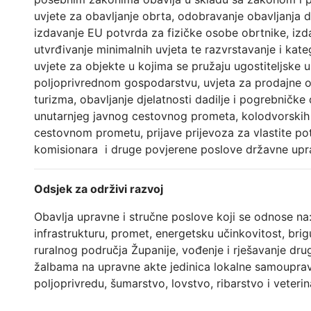
uvjete za obavljanje obrta, odobravanje obavljanja 
izdavanje EU potvrda za fizičke osobe obrtnike, izd
utvrđivanje minimalnih uvjeta te razvrstavanje i kateg
uvjete za objekte u kojima se pružaju ugostiteljske 
poljoprivrednom gospodarstvu, uvjeta za prodajne ob
turizma, obavljanje djelatnosti dadilje i pogrebničke d
unutarnjeg javnog cestovnog prometa, kolodvorskih u
cestovnom prometu, prijave prijevoza za vlastite po
komisionara i druge povjerene poslove državne upr
Odsjek za održivi razvoj
Obavlja upravne i stručne poslove koji se odnose n
infrastrukturu, promet, energetsku učinkovitost, br
ruralnog područja Županije, vođenje i rješavanje d
žalbama na upravne akte jedinica lokalne samoupra
poljoprivredu, šumarstvo, lovstvo, ribarstvo i veterin