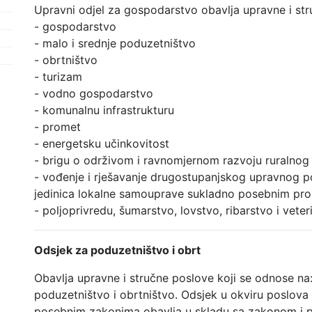
Upravni odjel za gospodarstvo obavlja upravne i str
- gospodarstvo
- malo i srednje poduzetništvo
- obrtništvo
- turizam
- vodno gospodarstvo
- komunalnu infrastrukturu
- promet
- energetsku učinkovitost
- brigu o održivom i ravnomjernom razvoju ruralnog
- vođenje i rješavanje drugostupanjskog upravnog 
jedinica lokalne samouprave sukladno posebnim pro
- poljoprivredu, šumarstvo, lovstvo, ribarstvo i veter
Odsjek za poduzetništvo i obrt
Obavlja upravne i stručne poslove koji se odnose na
poduzetništvo i obrtništvo. Odsjek u okviru poslova
posebnim zakonima obavlja u skladu sa zakonom i po