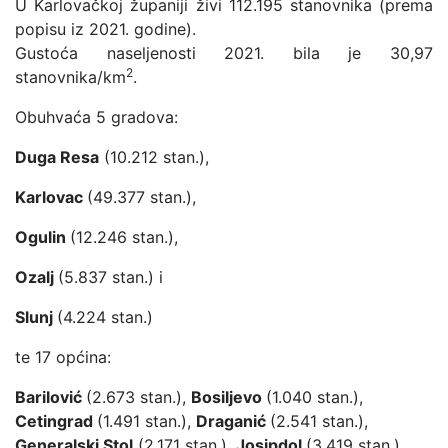
U Karlovačkoj županiji živi 112.195 stanovnika (prema
popisu iz 2021. godine).
Gustoća naseljenosti 2021. bila je 30,97
2
stanovnika/km
.
Obuhvaća 5 gradova:
Duga Resa
(10.212 stan.),
Karlovac
(49.377 stan.),
Ogulin
(12.246 stan.),
Ozalj
(5.837 stan.) i
Slunj
(4.224 stan.)
te 17 općina:
Barilović
(2.673 stan.),
Bosiljevo
(1.040 stan.),
Cetingrad
(1.491 stan.),
Draganić
(2.541 stan.),
Generalski Stol
(2.171 stan.),
Josipdol
(3.419 stan.),