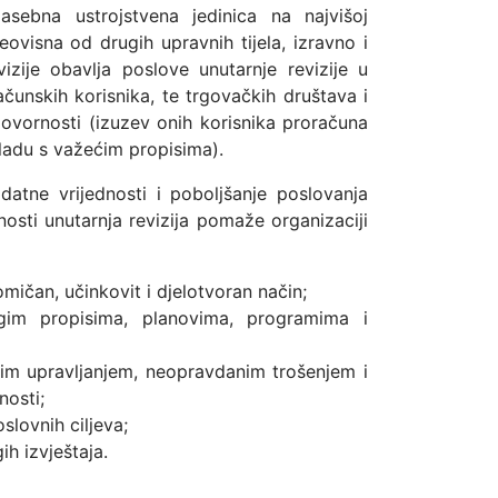
asebna ustrojstvena jedinica na najvišoj
eovisna od drugih upravnih tijela, izravno i
izije obavlja poslove unutarnje revizije u
ačunskih korisnika, te trgovačkih društava i
ovornosti (izuzev onih korisnika proračuna
kladu s važećim propisima).
datne vrijednosti i poboljšanje poslovanja
osti unutarnja revizija pomaže organizaciji
mičan, učinkovit i djelotvoran način;
gim propisima, planovima, programima i
šim upravljanjem, neopravdanim trošenjem i
nosti;
slovnih ciljeva;
h izvještaja.