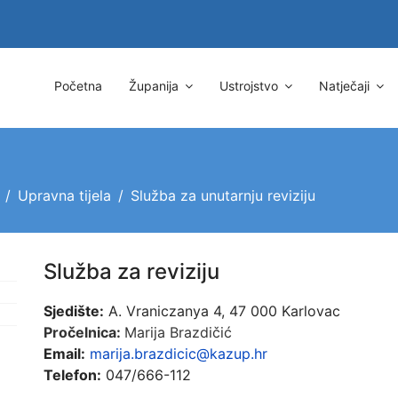
Početna
Županija
Ustrojstvo
Natječaji
Upravna tijela
Služba za unutarnju reviziju
Služba za reviziju
Sjedište:
A. Vraniczanya 4, 47 000 Karlovac
Pročelnica:
M
arija Brazdičić
Email:
marija.brazdicic@kazup.hr
Telefon:
047/666-112