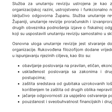
Služba za unutarnju reviziju ustrojena je kao z
organizacijskoj razini, ustrojstveno i funkcionalno n
isključivo odgovorna Županu. Služba unutarnje rev
Županiji, unutarnje revizije proračunskih i izvanpror
drugih obveznika podnošenja izjave o fiskalnoj odg
koji su uspostavili unutarnju reviziju samostalno u s
Osnovna uloga unutarnje revizije jest stvaranje do
organizacije. Rukovođena filozofijom dodane vrijedn
u ispunjavanju njezinih ciljeva, kao što su:
obavljanje poslovanja na pravilan, etičan, ekono
usklađenost poslovanja sa zakonima i dru
postupcima;
zaštita sredstava od gubitaka uzrokovanih lo
korištenjem te zaštita od drugih oblika nepravil
jačanje odgovornosti za uspješno ostvarenje po
pouzdanost i sveobuhvatnost financijskih i drugi