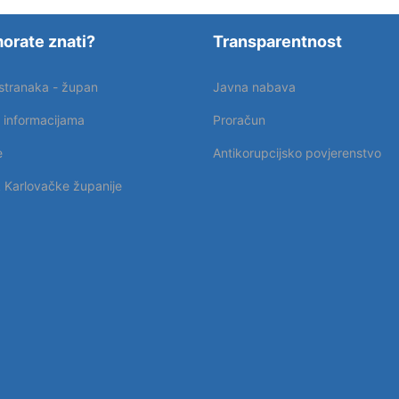
orate znati?
Transparentnost
 stranaka - župan
Javna nabava
p informacijama
Proračun
e
Antikorupcijsko povjerenstvo
k Karlovačke županije