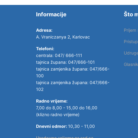
Informacije
Što m
Adresa:
Prijem
A. Vraniczanya 2, Karlovac
Pristu
Telefoni:
Udrug
centrala: 047/ 666-111
tajnica župana: 047/666-101
Glasni
tajnica zamjenika župana: 047/666-
100
tajnica zamjenika župana: 047/666-
102
Radno vrijeme:
7,00 do 8,00 - 15,00 do 16,00
(klizno radno vrijeme)
Dnevni odmor:
10,30 - 11,00
Uredovno vrijeme za rad sa