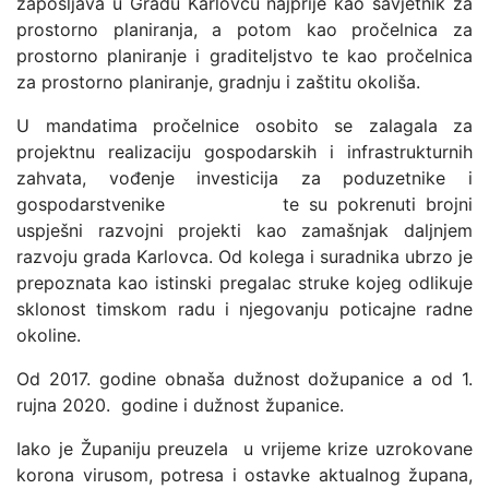
zapošljava u Gradu Karlovcu najprije kao savjetnik za
prostorno planiranja, a potom kao pročelnica za
prostorno planiranje i graditeljstvo te kao pročelnica
za prostorno planiranje, gradnju i zaštitu okoliša.
U mandatima pročelnice osobito se zalagala za
projektnu realizaciju gospodarskih i infrastrukturnih
zahvata, vođenje investicija za poduzetnike i
gospodarstvenike te su pokrenuti brojni
uspješni razvojni projekti kao zamašnjak daljnjem
razvoju grada Karlovca. Od kolega i suradnika ubrzo je
prepoznata kao istinski pregalac struke kojeg odlikuje
sklonost timskom radu i njegovanju poticajne radne
okoline.
Od 2017. godine obnaša dužnost dožupanice a od 1.
rujna 2020. godine i dužnost županice.
Iako je Županiju preuzela u vrijeme krize uzrokovane
korona virusom, potresa i ostavke aktualnog župana,