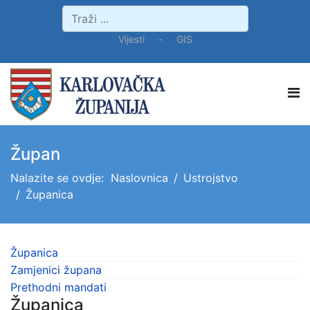
Vijesti
-
GIS
Župan
Nalazite se ovdje:
Naslovnica
Ustrojstvo
Županica
Županica
Zamjenici župana
Prethodni mandati
Županica