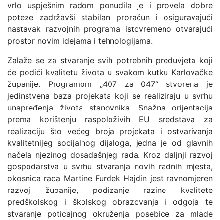
vrlo uspješnim radom ponudila je i provela dobre
poteze zadržavši stabilan proračun i osiguravajući
nastavak razvojnih programa istovremeno otvarajući
prostor novim idejama i tehnologijama.
Zalaže se za stvaranje svih potrebnih preduvjeta koji
će podići kvalitetu života u svakom kutku Karlovačke
županije. Programom „407 za 047“ stvorena je
jedinstvena baza projekata koji se realiziraju u svrhu
unapređenja života stanovnika. Snažna orijentacija
prema korištenju raspoloživih EU sredstava za
realizaciju što većeg broja projekata i ostvarivanja
kvalitetnijeg socijalnog dijaloga, jedna je od glavnih
načela njezinog dosadašnjeg rada. Kroz daljnji razvoj
gospodarstva u svrhu stvaranja novih radnih mjesta,
okosnica rada Martine Furdek Hajdin jest ravnomjeren
razvoj županije, podizanje razine kvalitete
predškolskog i školskog obrazovanja i odgoja te
stvaranje poticajnog okruženja posebice za mlade