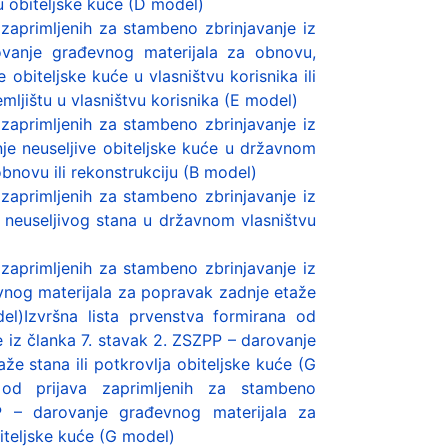
u obiteljske kuće (D model)
 zaprimljenih za stambeno zbrinjavanje iz
ovanje građevnog materijala za obnovu,
obiteljske kuće u vlasništvu korisnika ili
ljištu u vlasništvu korisnika (E model)
 zaprimljenih za stambeno zbrinjavanje iz
nje neuseljive obiteljske kuće u državnom
obnovu ili rekonstrukciju (B model)
 zaprimljenih za stambeno zbrinjavanje iz
a neuseljivog stana u državnom vlasništvu
 zaprimljenih za stambeno zbrinjavanje iz
vnog materijala za popravak zadnje etaže
del)Izvršna lista prvenstva formirana od
e iz članka 7. stavak 2. ZSZPP – darovanje
e stana ili potkrovlja obiteljske kuće (G
 od prijava zaprimljenih za stambeno
P – darovanje građevnog materijala za
iteljske kuće (G model)