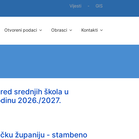
Vijesti
-
GIS
Otvoreni podaci
Obrasci
Kontakti
red srednjih škola u
odinu 2026./2027.
vačku županiju - stambeno