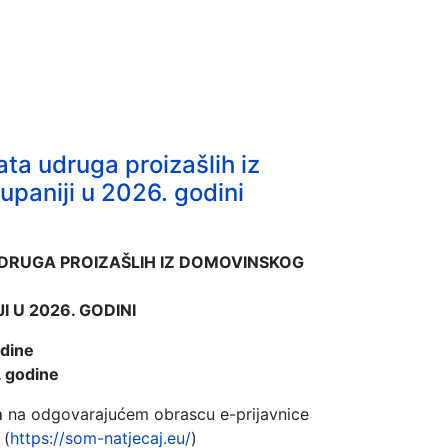
ata udruga proizašlih iz
paniji u 2026. godini
UDRUGA PROIZAŠLIH IZ DOMOVINSKOG
 U 2026. GODINI
odine
. godine
m
na odgovarajućem obrascu e-prijavnice
(
https://som-natjecaj.eu/
)