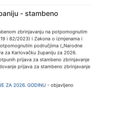
paniju - stambeno
tambenom zbrinjavanju na potpomognutim
019 i 82/2023) i Zakona o izmjenama i
potpomognutim područjima („Narodne
tva za Karlovačku županiju za 2026.
tpunih prijava za stambeno zbrinjavanje
dovanje prijava za stambeno zbrinjavanje
E ZA 2026. GODINU
- objavljeno