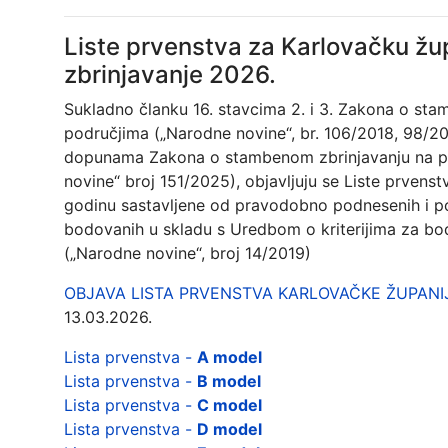
Liste prvenstva za Karlovačku žu
zbrinjavanje 2026.
Sukladno članku 16. stavcima 2. i 3. Zakona o s
područjima („Narodne novine“, br. 106/2018, 98/2
dopunama Zakona o stambenom zbrinjavanju na 
novine“ broj 151/2025), objavljuju se Liste prvens
godinu sastavljene od pravodobno podnesenih i po
bodovanih u skladu s Uredbom o kriterijima za bo
(„Narodne novine“, broj 14/2019)
OBJAVA LISTA PRVENSTVA KARLOVAČKE ŽUPANIJ
13.03.2026.
Lista prvenstva -
A model
Lista prvenstva -
B model
Lista prvenstva -
C model
Lista prvenstva -
D model