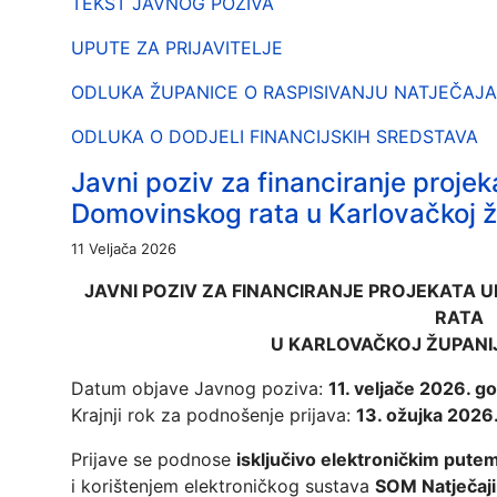
TEKST JAVNOG POZIVA
UPUTE ZA PRIJAVITELJE
ODLUKA ŽUPANICE O RASPISIVANJU NATJEČAJA
ODLUKA O DODJELI FINANCIJSKIH SREDSTAVA
Javni poziv za financiranje projek
Domovinskog rata u Karlovačkoj žu
11 Veljača 2026
JAVNI POZIV ZA FINANCIRANJE PROJEKATA 
RATA
U KARLOVAČKOJ ŽUPANIJI
Datum objave Javnog poziva:
11. veljače 2026. g
Krajnji rok za podnošenje prijava:
13. ožujka 2026
Prijave se podnose
isključivo elektroničkim pute
i korištenjem elektroničkog sustava
SOM Natječaji