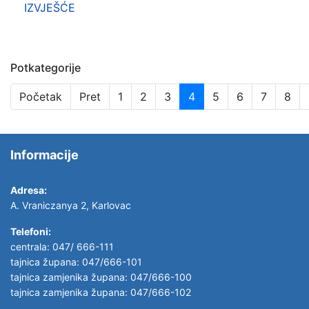
IZVJEŠĆE
Potkategorije
Početak
Pret
1
2
3
4
5
6
7
8
Informacije
Adresa:
A. Vraniczanya 2, Karlovac
Telefoni:
centrala: 047/ 666-111
tajnica župana: 047/666-101
tajnica zamjenika župana: 047/666-100
tajnica zamjenika župana: 047/666-102