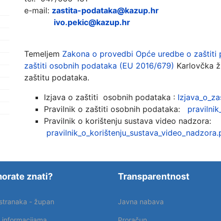
e-mail:
zastita-podataka@kazup.hr
ivo.pekic@kazup.hr
Temeljem
Zakona o provedbi Opće uredbe o zaštiti 
zaštiti osobnih podataka (EU 2016/679)
Karlovčka ž
zaštitu podataka.
Izjava o zaštiti osobnih podataka :
Izjava_o_za
Pravilnik o zaštiti osobnih podataka:
pravilni
Pravilnik o korištenju sustava video nadzora:
pravilnik_o_korištenju_sustava_video_nadzora.
orate znati?
Transparentnost
 stranaka - župan
Javna nabava
p informacijama
Proračun