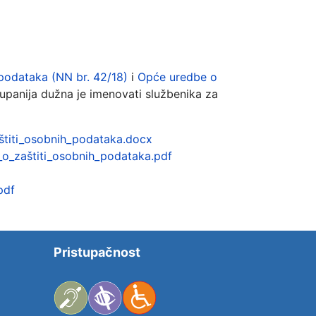
podataka (NN br. 42/18)
i
Opće uredbe o
upanija dužna je imenovati službenika za
štiti_osobnih_podataka.docx
k_o_zaštiti_osobnih_podataka.pdf
pdf
Pristupačnost