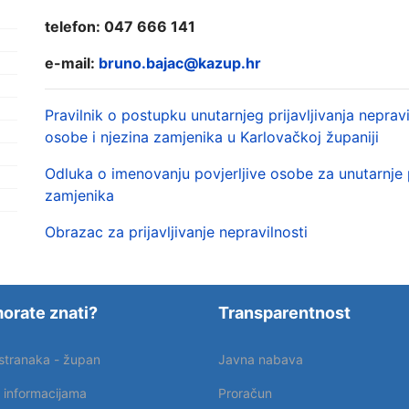
telefon: 047 666 141
e-mail:
bruno.bajac@kazup.hr
Pravilnik o postupku unutarnjeg prijavljivanja neprav
osobe i njezina zamjenika u Karlovačkoj županiji
Odluka o imenovanju povjerljive osobe za unutarnje pr
zamjenika
Obrazac za prijavljivanje nepravilnosti
orate znati?
Transparentnost
 stranaka - župan
Javna nabava
p informacijama
Proračun