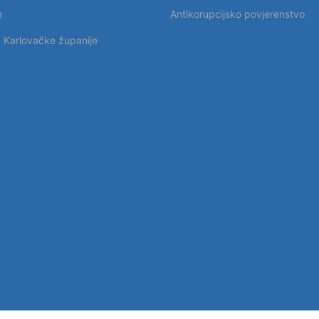
e
Antikorupcijsko povjerenstvo
k Karlovačke županije