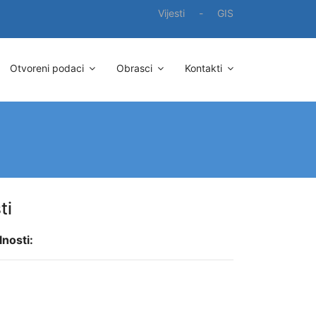
Vijesti
-
GIS
Otvoreni podaci
Obrasci
Kontakti
ti
lnosti: