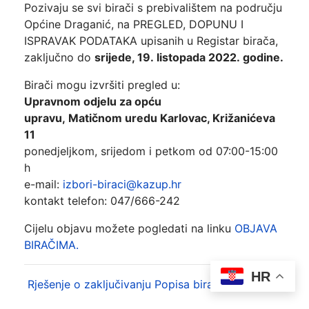
Pozivaju se svi birači s prebivalištem na području
Općine Draganić, na PREGLED, DOPUNU I
ISPRAVAK PODATAKA upisanih u Registar birača,
zaključno do
srijede
, 19
.
listopada
2022
.
godine.
Birači mogu izvršiti pregled u:
Upravnom odjelu za opću
upravu
,
Matičnom
uredu Karlovac
, Križanićeva
11
ponedjeljkom, srijedom i petkom od 07:00-15:00
h
e-mail:
izbori-biraci@kazup.hr
kontakt telefon: 047/666-242
Cijelu objavu možete pogledati na linku
OBJAVA
BIRAČIMA.
HR
Rješenje o zaključivanju Popisa birača