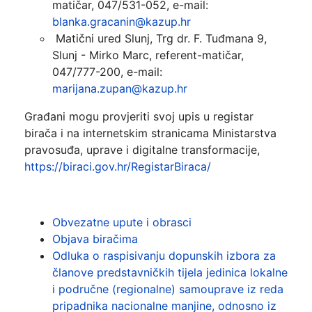
matičar, 047/531-052, e-mail:
blanka.gracanin@kazup.hr
Matični ured Slunj, Trg dr. F. Tuđmana 9,
Slunj - Mirko Marc, referent-matičar,
047/777-200, e-mail:
marijana.zupan@kazup.hr
Građani mogu provjeriti svoj upis u registar
birača i na internetskim stranicama Ministarstva
pravosuđa, uprave i digitalne transformacije,
https://biraci.gov.hr/RegistarBiraca/
Obvezatne upute i obrasci
Objava biračima
Odluka o raspisivanju dopunskih izbora za
članove predstavničkih tijela jedinica lokalne
i područne (regionalne) samouprave iz reda
pripadnika nacionalne manjine, odnosno iz