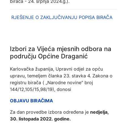
birača - 24. srpnja 2024.g.).
RJEŠENJE O ZAKLJUČIVANJU POPISA BIRAČA
Izbori za Vijeća mjesnih odbora na
području Općine Draganić
Karlovačka županija, Upravni odjel za opću
upravu, temeljem članka 23. stavka 4. Zakona o
registru birača ( „Narodne novine" broj
144/12,105/15,98/19), donosi
OBJAVU
BIRAČIMA
Za dan provedbe izbora određena je
nedjelja
,
30
.
listopada
2022
.
godine.