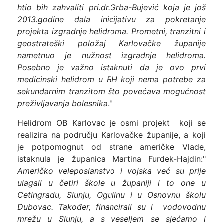
htio bih zahvaliti pri.dr.Grba-Bujević koja je još
2013.godine dala inicijativu za pokretanje
projekta izgradnje helidroma. Prometni, tranzitni i
geostrateški položaj Karlovačke županije
nametnuo je nužnost izgradnje helidroma.
Posebno je važno istaknuti da je ovo prvi
medicinski helidrom u RH koji nema potrebe za
sekundarnim tranzitom što povećava mogućnost
preživljavanja bolesnika
."
Helidrom OB Karlovac je osmi projekt koji se
realizira na području Karlovačke županije, a koji
je potpomognut od strane američke Vlade,
istaknula je županica Martina Furdek-Hajdin:"
Američko veleposlanstvo i vojska već su prije
ulagali u četiri škole u županiji i to one u
Cetingradu, Slunju, Ogulinu i u Osnovnu školu
Dubovac. Također, financirali su i vodovodnu
mrežu u Slunju, a s veseljem se sjećamo i