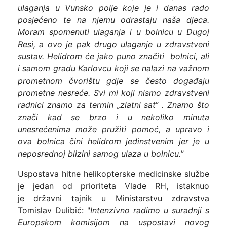
ulaganja u Vunsko polje koje je i danas rado
posjećeno te na njemu odrastaju naša djeca.
Moram spomenuti ulaganja i u bolnicu u Dugoj
Resi, a ovo je pak drugo ulaganje u zdravstveni
sustav. Helidrom će jako puno značiti bolnici, ali
i samom gradu Karlovcu koji se nalazi na važnom
prometnom čvorištu gdje se često događaju
prometne nesreće.
Svi mi koji nismo zdravstveni
radnici znamo za termin „zlatni sat“ . Znamo što
znači kad se brzo i u nekoliko minuta
unesrećenima može pružiti pomoć, a upravo i
ova bolnica čini helidrom jedinstvenim jer je u
neposrednoj blizini samog ulaza u bolnicu.
”
Uspostava hitne helikopterske medicinske službe
je jedan od prioriteta Vlade RH, istaknuo
je državni tajnik u Ministarstvu zdravstva
Tomislav Dulibić: "
Intenzivno radimo u suradnji s
Europskom komisijom na uspostavi novog