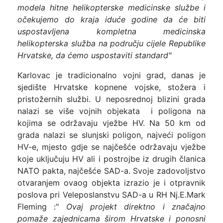
modela hitne helikopterske medicinske službe i
očekujemo do kraja iduće godine da će biti
uspostavljena kompletna medicinska
helikopterska služba na području cijele Republike
Hrvatske, da ćemo uspostaviti standard"
Karlovac je tradicionalno vojni grad, danas je
sjedište Hrvatske kopnene vojske, stožera i
pristožernih službi. U neposrednoj blizini grada
nalazi se više vojnih objekata i poligona na
kojima se održavaju vježbe HV. Na 50 km od
grada nalazi se slunjski poligon, najveći poligon
HV-e, mjesto gdje se najčešće održavaju vježbe
koje uključuju HV ali i postrojbe iz drugih članica
NATO pakta, najčešće SAD-a. Svoje zadovoljstvo
otvaranjem ovaog objekta izrazio je i otpravnik
poslova pri Veleposlanstvu SAD-a u RH Nj.E.Mark
Fleming :"
Ovaj projekt direktno i značajno
pomaže zajednicama širom Hrvatske i ponosni