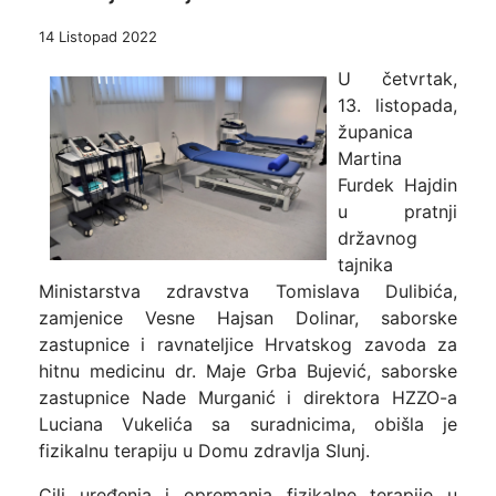
14 Listopad 2022
U četvrtak,
13. listopada,
županica
Martina
Furdek Hajdin
u pratnji
državnog
tajnika
Ministarstva zdravstva Tomislava Dulibića,
zamjenice Vesne Hajsan Dolinar, saborske
zastupnice i ravnateljice Hrvatskog zavoda za
hitnu medicinu dr. Maje Grba Bujević, saborske
zastupnice Nade Murganić i direktora HZZO-a
Luciana Vukelića sa suradnicima, obišla je
fizikalnu terapiju u Domu zdravlja Slunj.
Cilj uređenja i opremanja fizikalne terapije u