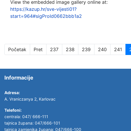
View the embedded image gallery online at:
https://kazup.hr/sve-vijesti01?
start=964#sigProId0662bbb1a2
Početak
Pret
237
238
239
240
241
Informacije
Adresa:
A. Vraniczanya 2, Karlovac
Telefoni:
centrala: 047/ 666-111
tajnica župana: 047/666-101
tajnica zamjenika župana: 047/666-100