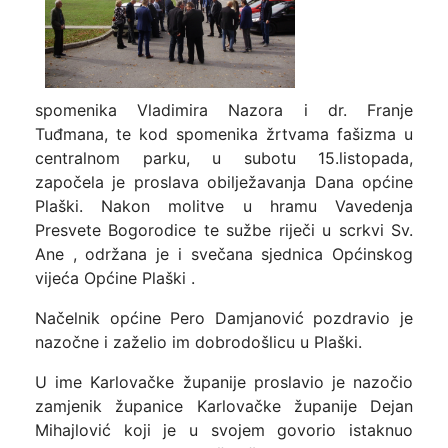
spomenika Vladimira Nazora i dr. Franje
Tuđmana, te kod spomenika žrtvama fašizma u
centralnom parku, u subotu 15.listopada,
započela je proslava obilježavanja Dana općine
Plaški. Nakon molitve u hramu Vavedenja
Presvete Bogorodice te sužbe riječi u scrkvi Sv.
Ane , održana je i svečana sjednica Općinskog
vijeća Općine Plaški .
Načelnik općine Pero Damjanović pozdravio je
nazočne i zaželio im dobrodošlicu u Plaški.
U ime Karlovačke županije proslavio je nazočio
zamjenik županice Karlovačke županije Dejan
Mihajlović koji je u svojem govorio istaknuo