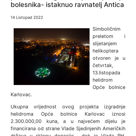
bolesnika- istaknuo ravnatelj Antica
14 Listopad 2022
Simboličnim
preletom i
slijetanjem
helikoptera
otvoren je u
četvrtak,
13.listopada
helidrom
Opće bolnice
Karlovac.
Ukupna vrijednost ovog projekta izgradnje
helidroma Opće bolnice Karlovac iznosi
2.300.000,00 kuna, a u najvećem dijelu je
financirana od strane Vlade Sjedinjenih Američkih
država u sklopu donacije, dok je Vlada RH,