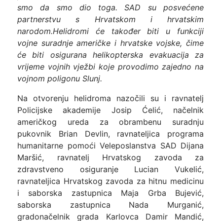
smo da smo dio toga. SAD su posvećene
partnerstvu s Hrvatskom i hrvatskim
narodom.
Helidromi će također biti u funkciji
vojne suradnje američke i hrvatske vojske, čime
će biti osigurana helikopterska evakuacija za
vrijeme vojnih vježbi koje provodimo zajedno na
vojnom poligonu Slunj.
Na otvorenju helidroma nazočili su i ravnatelj
Policijske akademije Josip Ćelić, načelnik
američkog ureda za obrambenu suradnju
pukovnik Brian Devlin, ravnateljica programa
humanitarne pomoći Veleposlanstva SAD Dijana
Maršić, ravnatelj Hrvatskog zavoda za
zdravstveno osiguranje Lucian Vukelić,
ravnateljica Hrvatskog zavoda za hitnu medicinu
i saborska zastupnica Maja Grba Bujević,
saborska zastupnica Nada Murganić,
gradonačelnik grada Karlovca Damir Mandić,