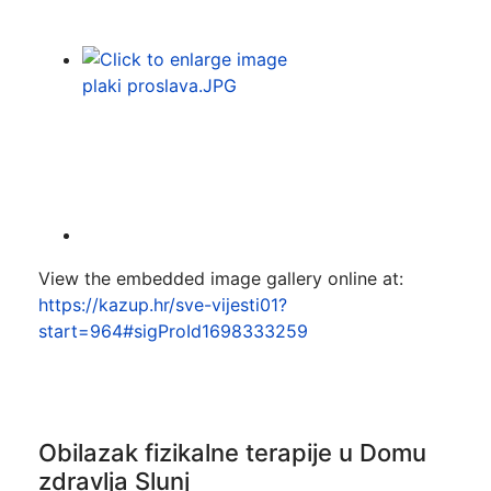
View the embedded image gallery online at:
https://kazup.hr/sve-vijesti01?
start=964#sigProId1698333259
Obilazak fizikalne terapije u Domu
zdravlja Slunj