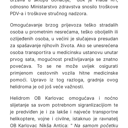
odnosno Ministarstvo zdravstva snosilo troškove
PDV-a i troškove stručnog nadzora.
Omogućavanje brzog prijevoza teško stradalih
osoba u prometnim nesrećama, teško oboljelih ili
ozlijeđenih osoba, u većini je slučajeva presudan
za spašavanje njihovih života. Ako se unesrećena
osoba transportira u medicinsku ustanovu unutar
prvog sata, mogućnost preživljavanja se znatno
povećava. To se ne može uvijek osigurati
primjenom cestovnih vozila hitne medicinske
pomoći. Upravo iz tog razloga, gradnja ovog
helidroma je od još veće važnosti.
Helidrom OB Karlovac omogućava i noćno
slijetanje sa svom potrebnom sigranlizacijiom te
je predviđen je i za lakše i najveće transportne
helikoptere, vojne i civilne, istaknuo je ravnatelj
OB Karlovac Nikša Antica: "
Na samom početku