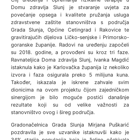
Domu zdravlja Slunj je stvaranje uvjeta za
povećanje opsega i kvalitete pružanja usluga
zdravstvene zaštite stanovništva s područja
Grada Slunja, Općine Cetingrad i Rakovice te
gravitirajućih dijelova Ličko-senjske i Primorsko-
goranske županije. Radovi na uređenju započeli
su 2018. godine, a provođeni su kroz tri faze.
Ravnateljica Doma zdravlja Slunj, Ivanka Magdić
istaknula kako je Karlovačka županija iz nekoliko
izvora i faza osigurala preko 5 milijuna kuna.
Također, iskazala je iskrene zahvale svim
dionicima na ovom projektu čijom zajedničkom
sinergijom je bilo moguće postići današnje
rezultate koji su od velike važnosti za
stanovništvo ovog i šireg područja.
Gradonačelnica Grada Slunja Mirjana Puškarić
pozdravila je sve uzvanike istaknuvši kako je
34% starija populacija koja je željno očekivala