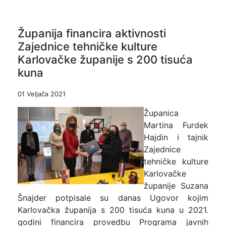
Županija financira aktivnosti
Zajednice tehničke kulture
Karlovačke županije s 200 tisuća
kuna
01 Veljača 2021
Županica
Martina Furdek
Hajdin i tajnik
Zajednice
tehničke kulture
Karlovačke
županije Suzana
Šnajder potpisale su danas Ugovor kojim
Karlovačka županija s 200 tisuća kuna u 2021.
godini financira provedbu Programa javnih