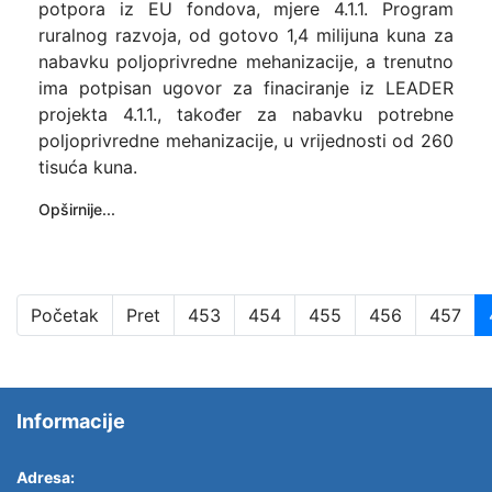
potpora iz EU fondova, mjere 4.1.1. Program
ruralnog razvoja, od gotovo 1,4 milijuna kuna za
nabavku poljoprivredne mehanizacije, a trenutno
ima potpisan ugovor za finaciranje iz LEADER
projekta 4.1.1., također za nabavku potrebne
poljoprivredne mehanizacije, u vrijednosti od 260
tisuća kuna.
Opširnije...
Početak
Pret
453
454
455
456
457
Informacije
Adresa: