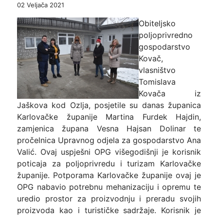
02 Veljača 2021
Obiteljsko
poljoprivredno
gospodarstvo
Kovač,
vlasništvo
Tomislava
Kovača iz
Jaškova kod Ozlja, posjetile su danas županica
Karlovačke županije Martina Furdek Hajdin,
zamjenica župana Vesna Hajsan Dolinar te
pročelnica Upravnog odjela za gospodarstvo Ana
Valić. Ovaj uspješni OPG višegodišnji je korisnik
poticaja za poljoprivredu i turizam Karlovačke
županije. Potporama Karlovačke županije ovaj je
OPG nabavio potrebnu mehanizaciju i opremu te
uredio prostor za proizvodnju i preradu svojih
proizvoda kao i turističke sadržaje. Korisnik je