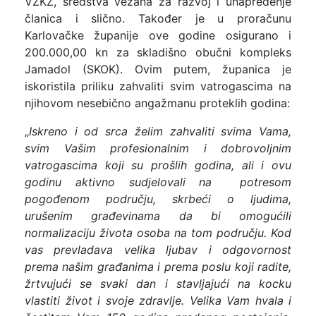
VZKŽ, sredstva vezana za razvoj i unapređenje
članica i slično. Također je u proračunu
Karlovačke županije ove godine osigurano i
200.000,00 kn za skladišno obučni kompleks
Jamadol (SKOK). Ovim putem, županica je
iskoristila priliku zahvaliti svim vatrogascima na
njihovom nesebično angažmanu proteklih godina:
„
Iskreno i od srca želim zahvaliti svima Vama,
svim Vašim profesionalnim i dobrovoljnim
vatrogascima koji su prošlih godina, ali i ovu
godinu aktivno sudjelovali na potresom
pogođenom području, skrbeći o ljudima,
urušenim građevinama da bi omogućili
normalizaciju života osoba na tom području. Kod
vas prevladava velika ljubav i odgovornost
prema našim građanima i prema poslu koji radite,
žrtvujući se svaki dan i stavljajući na kocku
vlastiti život i svoje zdravlje. Velika Vam hvala i