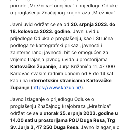
prirode „Mrežnica-Tounjčica” i prijedlogu Odluke
o proglašenju Značajnog krajobraza „Mrežnica”.
Javni uvid održat će se od
20. srpnja 2023. do
18. kolovoza 2023. godine
. Javni uvid u
prijedloge Odluka o proglašenju, kao i Stručna
podloga te kartografski prikazi, javnosti i
zainteresiranoj javnosti, bit će omogućen za
vrijeme trajanja javnog uvida u prostorijama
Karlovačke županije
, Jurja Križanića 11, 47 000
Karlovac svakim radnim danom od 8 do 14 sati
kao i na
internetskim stranicama Karlovačke
županije
(
https://www.kazup.hr/
).
Javno izlaganje o prijedlogu Odluke o
proglašenju Značajnog krajobraza „Mrežnica”
održat će se
u utorak 25. srpnja 2023. godine u
14.00 sati u prostorijama POU Duga Resa, Trg
Sv. Jurja 3, 47 250 Duga Resa
. Javno izlaganje o