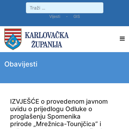
Vijesti
-
GIS
Obavijesti
IZVJEŠĆE o provedenom javnom
uvidu o prijedlogu Odluke o
proglašenju Spomenika
prirode „Mrežnica-Tounjčica” i