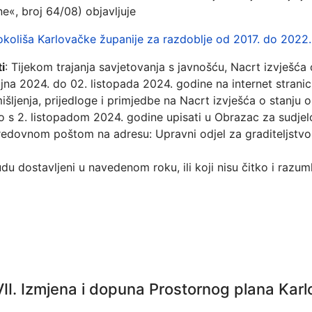
e«, broj 64/08) objavljuje
okoliša Karlovačke županije za razdoblje od 2017. do 2022.
i
: Tijekom trajanja savjetovanja s javnošću, Nacrt izvješća 
ujna 2024. do 02. listopada 2024. godine na internet strani
išljenja, prijedloge i primjedbe na Nacrt izvješća o stanju 
s 2. listopadom 2024. godine upisati u Obrazac za sudjelo
 redovnom poštom na adresu: Upravni odjel za graditeljstvo i
udu dostavljeni u navedenom roku, ili koji nisu čitko i razuml
II. Izmjena i dopuna Prostornog plana Kar