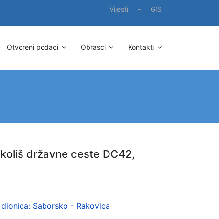
Vijesti
-
GIS
Otvoreni podaci
Obrasci
Kontakti
okoliš državne ceste DC42,
 dionica: Saborsko - Rakovica