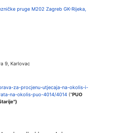
ljezničke pruge M202 Zagreb GK-Rijeka,
va 9, Karlovac
prava-za-procjenu-utjecaja-na-okolis-i-
vata-na-okolis-puo-4014/4014
("
PUO
tarije")