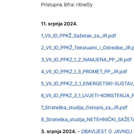
Pristupna šifra:
rXneGy
11. srpnja 2024.
1_VII_ID_PPKŽ_Sažetak_za_JR.pdf
2_VII_ID_PPKŽ_Tekstualni_i_Odredbe_JR.
3_VII_ID_PPKZ_1_2_NAMJENA_PP_JR.pdf
4_VII_ID_PPKZ_1_3_PROMET_PP_JR.pdf
5_VII_ID_PPKZ_2_1_ENERGETSKI-SUSTAV
6_VII_ID_PPKZ_3_1_UVJETI-KORISTENJA_
7_Strateška_studija_čistopis_za_JR.pdf
8_Strateška_studija_NETEHNIČKI_SAŽETA
3. srpnja 2024. -
OBAVIJEST O JAVNOJ RAS