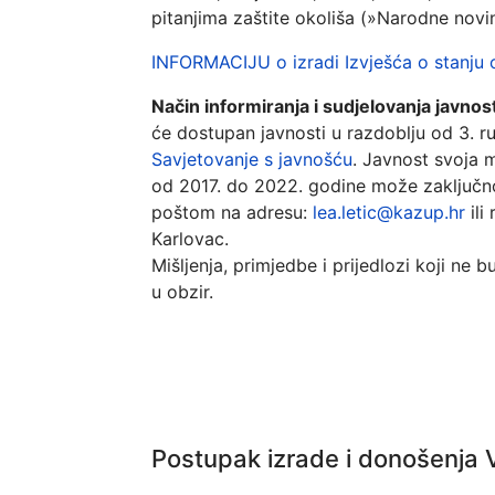
pitanjima zaštite okoliša (»Narodne novin
INFORMACIJU o izradi Izvješća o stanju 
Način informiranja i sudjelovanja javnost
će dostupan javnosti u razdoblju od 3. r
Savjetovanje s javnošću
. Javnost svoja m
od 2017. do 2022. godine može zaključno 
poštom na adresu:
lea.letic@kazup.hr
ili
Karlovac.
Mišljenja, primjedbe i prijedlozi koji ne b
u obzir.
Postupak izrade i donošenja V