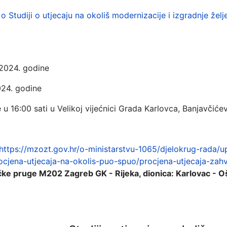
Studiji o utjecaju na okoliš modernizacije i izgradnje že
2024. godine
24. godine
16:00 sati u Velikoj vijećnici Grada Karlovca, Banjavčiće
https://mzozt.gov.hr/o-ministarstvu-1065/djelokrug-rada/u
cjena-utjecaja-na-okolis-puo-spuo/procjena-utjecaja-zah
čke pruge M202 Zagreb GK - Rijeka, dionica: Karlovac - Oš