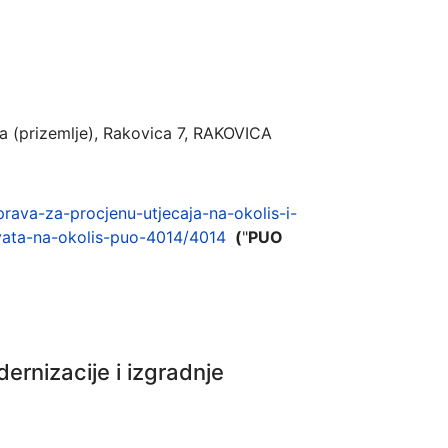
a (prizemlje), Rakovica 7, RAKOVICA
prava-za-procjenu-utjecaja-na-okolis-i-
vata-na-okolis-puo-4014/4014
(
"
PUO
ernizacije i izgradnje