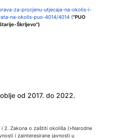
prava-za-procjenu-utjecaja-na-okolis-i-
vata-na-okolis-puo-4014/4014
(
"PUO
tarije-Škrljevo")
doblje od 2017. do 2022.
. i 2. Zakona o zaštiti okoliša (»Narodne
vnosti i zainteresirane javnosti u