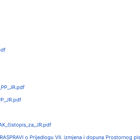
pdf
_PP_JR.pdf
PP_JR.pdf
K_čistopis_za_JR.pdf
PRAVI o Prijedlogu VII. izmjena i dopuna Prostornog plan