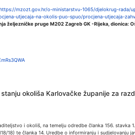
https://mzozt.gov.hr/o-ministarstvu-1065/djelokrug-rada/u
cjena-utjecaja-na-okolis-puo-spuo/procjena-utjecaja-zah
nja željezničke pruge M202 Zagreb GK -Rijeka, dionica: Oš
TQEmRs3QWA
o stanju okoliša Karlovačke županije za raz
diteljstvo i okoliš, na temelju odredbe članka 156. stavka 1
118/18) te članka 14. Uredbe o informiranju i sudjelovanju ja