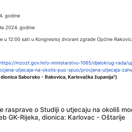
4. godine
a 2024. godine
 u 12:00 sati u Kongresnoj dvorani zgrade Općine Rakovic
https://mzozt.gov.hr/o-ministarstvu-1065/djelokrug-rada/u
cjena-utjecaja-na-okolis-puo-spuo/procjena-utjecaja-zah
dionica Saborsko - Rakovica, Karlovačka županija''
)
rasprave o Studiji o utjecaju na okoliš mod
 GK-Rijeka, dionica: Karlovac - Oštarije