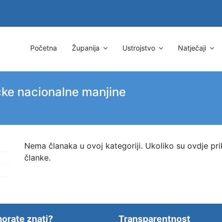
Početna
Županija
Ustrojstvo
Natječaji
čke nacionalne manjine
Nema članaka u ovoj kategoriji. Ukoliko su ovdje pr
članke.
orate znati?
Transparentnost