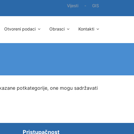
Vijesti
-
GIS
Otvoreni podaci
Obrasci
Kontakti
ikazane potkategorije, one mogu sadržavati
Pristupačnost