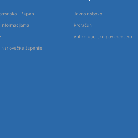
 stranaka - župan
Javna nabava
p informacijama
Proračun
e
Antikorupcijsko povjerenstvo
k Karlovačke županije