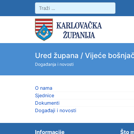
Ured župana / Vijeće bošnja
Događanja i novosti
O nama
Sjednice
Dokumenti
Događaji i novosti
Informacije
Što m