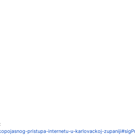
:
rokopojasnog-pristupa-internetu-u-karlovackoj-zupaniji#si