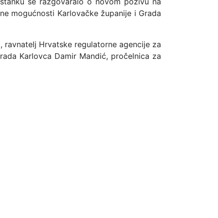
sastanku se razgovaralo o novom pozivu na
ane mogućnosti Karlovačke županije i Grada
, ravnatelj Hrvatske regulatorne agencije za
rada Karlovca Damir Mandić, pročelnica za