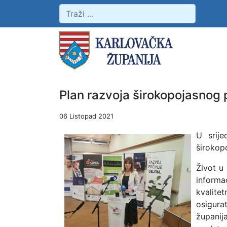
Plan razvoja širokopojasnog p
06 Listopad 2021
U srije
širokopo
Život u
informac
kvalitet
osigurat
županij