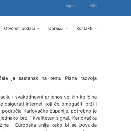
Vijesti
-
GIS
Otvoreni podaci
Obrasci
Kontakti
i
ržala je sastanak na temu Plana razvoja
iju i svakodnevni prijenos velikih količina
e osigurati internet koji će omogućiti brži i
na područja Karlovačke županije, potrebno je
 jednako brz i kvalitetan signal. Karlovačka
azina i Europska unija kako bi se povukla