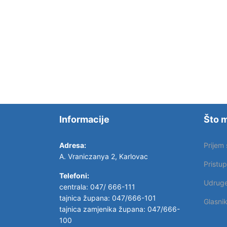
Informacije
Što m
Adresa:
Prijem
A. Vraniczanya 2, Karlovac
Pristu
Telefoni:
Udrug
centrala: 047/ 666-111
tajnica župana: 047/666-101
Glasni
tajnica zamjenika župana: 047/666-
100