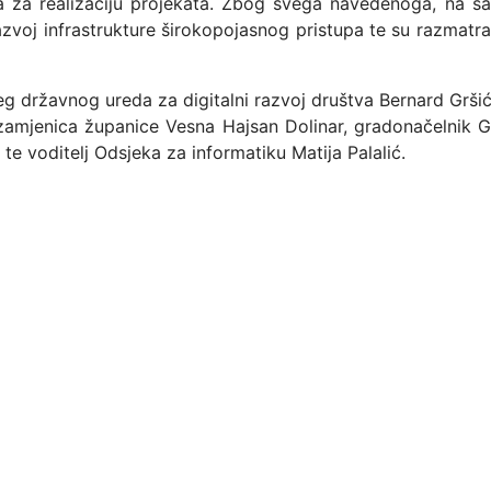
a za realizaciju projekata. Zbog svega navedenoga, na 
voj infrastrukture širokopojasnog pristupa te su razmatr
jeg državnog ureda za digitalni razvoj društva Bernard Gršić
zamjenica županice Vesna Hajsan Dolinar, gradonačelnik G
e voditelj Odsjeka za informatiku Matija Palalić.