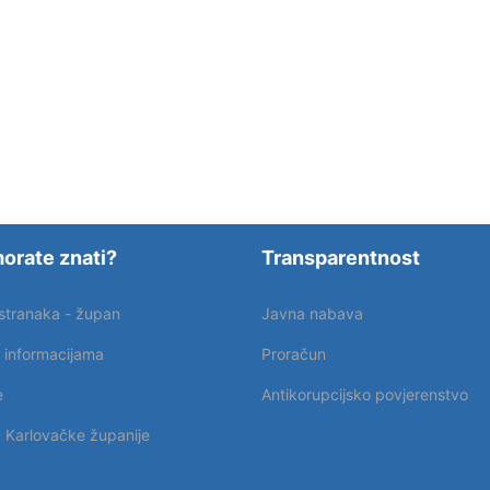
orate znati?
Transparentnost
 stranaka - župan
Javna nabava
p informacijama
Proračun
e
Antikorupcijsko povjerenstvo
k Karlovačke županije