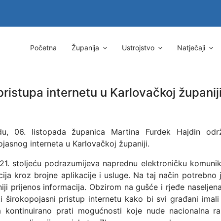
Početna
Županija
Ustrojstvo
Natječaji
ristupa internetu u Karlovačkoj županij
du, 06. listopada županica Martina Furdek Hajdin od
jasnog interneta u Karlovačkoj županiji.
 21. stoljeću podrazumijeva naprednu elektroničku komunikac
ija kroz brojne aplikacije i usluge. Na taj način potrebno j
niji prijenos informacija. Obzirom na gušće i rjeđe naselje
i širokopojasni pristup internetu kako bi svi građani imali
a kontinuirano prati mogućnosti koje nude nacionalna r