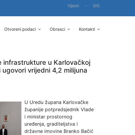
Vijesti
-
GIS
Otvoreni podaci
Obrasci
Kontakti
 infrastrukture u Karlovačkoj
i ugovori vrijedni 4,2 milijuna
U Uredu župana Karlovačke
županije potpredsjednik Vlade
i ministar prostornog
uređenja, graditeljstva i
državne imovine Branko Bačić