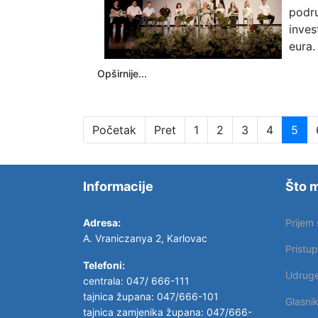
podr
inves
eura
Opširnije...
Početak
Pret
1
2
3
4
5
Informacije
Što m
Adresa:
Prijem
A. Vraniczanya 2, Karlovac
Pristu
Telefoni:
Udrug
centrala: 047/ 666-111
tajnica župana: 047/666-101
Glasni
tajnica zamjenika župana: 047/666-