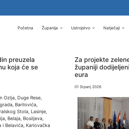
Početna
Županija
Ustrojstvo
Natječaji
in preuzela
Za projekte zelene
nu koja će se
županiji dodijeljen
eura
01 Srpanj 2026
 Ozlja, Duge Rese,
grada, Barilovića,
alskog Stola, Lasinje,
ija, Belaja, Bosiljeva,
a i Belavića, Karlovačka