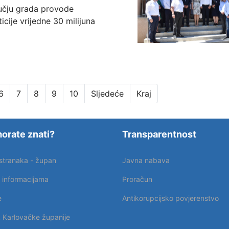
učju grada provode
ticije vrijedne 30 milijuna
.
6
7
8
9
10
Sljedeće
Kraj
orate znati?
Transparentnost
 stranaka - župan
Javna nabava
p informacijama
Proračun
e
Antikorupcijsko povjerenstvo
k Karlovačke županije