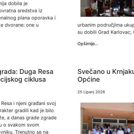
ija dobila je
vratna sredstva iz
nalnog plana oporavka i
ke dvorane: one u
urbanim područjima ukupn
su dobili Grad Karlovac, 
Opširnije...
grada: Duga Resa
Svečano u Krnjaku
cijskog ciklusa
Općine
25 Lipanj 2026
Resa i njeni građani svoj
rakter gradili kad je bilo
že, a danas grade zgrade
nu o svakom svom
vniku. Trenutno se na