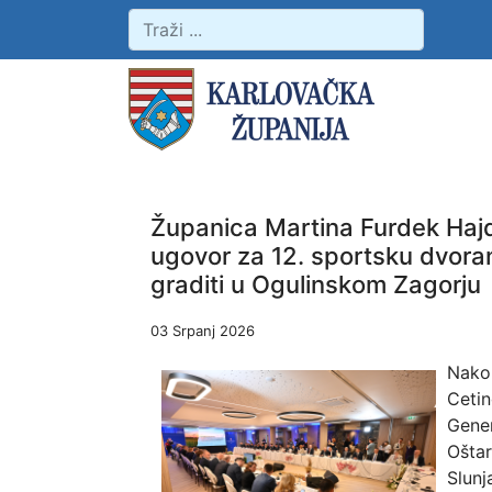
Županica Martina Furdek Hajd
ugovor za 12. sportsku dvora
graditi u Ogulinskom Zagorju
03 Srpanj 2026
Nakon
Cetin
Gener
Oštar
Slunj