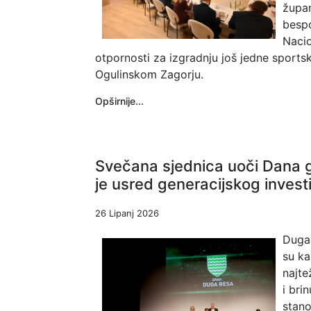
župan
bespo
Nacio
otpornosti za izgradnju još jedne sports
Ogulinskom Zagorju.
Opširnije...
Svečana sjednica uoči Dana 
je usred generacijskog investi
26 Lipanj 2026
Duga 
su ka
najte
i bri
stano