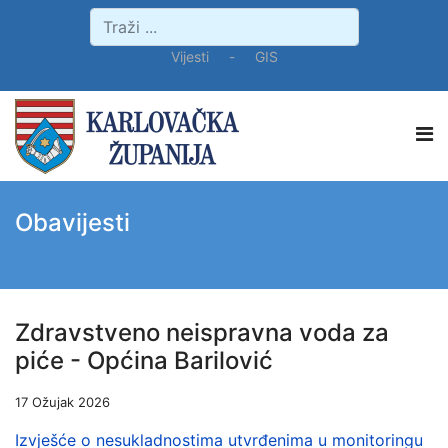
Vijesti
-
GIS
Obavijesti
Zdravstveno neispravna voda za
piće - Općina Barilović
17 Ožujak 2026
Izvješće o nesukladnostima utvrđenima u monitoringu