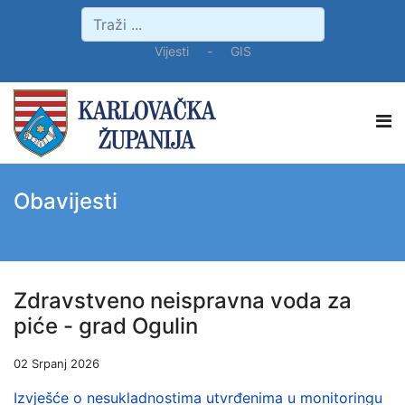
Vijesti
-
GIS
Obavijesti
Zdravstveno neispravna voda za
piće - grad Ogulin
02 Srpanj 2026
Izvješće o nesukladnostima utvrđenima u monitoringu