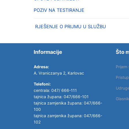
POZIV NA TESTIRANJE
RJEŠENJE O PRIJMU U SLUŽBU
Informacije
Što m
Adresa:
Prijem
A. Vraniczanya 2, Karlovac
Pristu
Telefoni:
Udrug
centrala: 047/ 666-111
tajnica župana: 047/666-101
Glasni
tajnica zamjenika župana: 047/666-
100
tajnica zamjenika župana: 047/666-
102