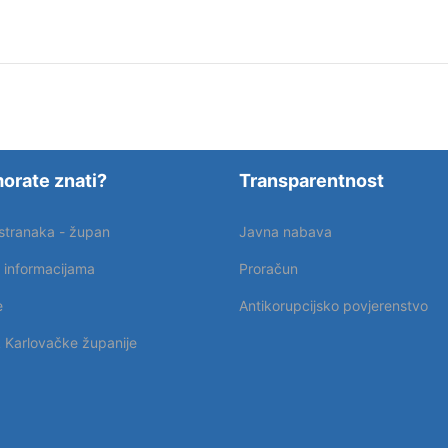
orate znati?
Transparentnost
 stranaka - župan
Javna nabava
p informacijama
Proračun
e
Antikorupcijsko povjerenstvo
k Karlovačke županije