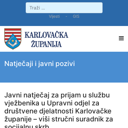
Vijesti
-
GIS
Natječaji i javni pozivi
Javni natječaj za prijam u službu
vježbenika u Upravni odjel za
društvene djelatnosti Karlovačke
županije – viši stručni suradnik za
socijalnu skrb