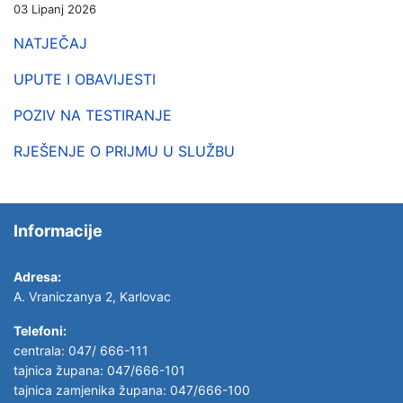
03 Lipanj 2026
NATJEČAJ
UPUTE I OBAVIJESTI
POZIV NA TESTIRANJE
RJEŠENJE O PRIJMU U SLUŽBU
Informacije
Adresa:
A. Vraniczanya 2, Karlovac
Telefoni:
centrala: 047/ 666-111
tajnica župana: 047/666-101
tajnica zamjenika župana: 047/666-100