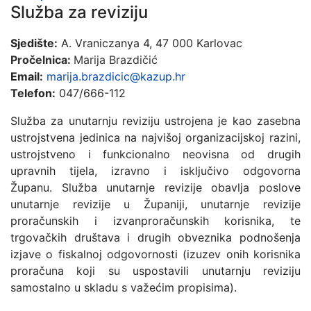
Služba za reviziju
Sjedište:
A. Vraniczanya 4, 47 000 Karlovac
Pročelnica:
M
arija Brazdičić
Email:
marija.brazdicic@kazup.hr
Telefon:
047/666-112
Služba za unutarnju reviziju ustrojena je kao zasebna
ustrojstvena jedinica na najvišoj organizacijskoj razini,
ustrojstveno i funkcionalno neovisna od drugih
upravnih tijela, izravno i isključivo odgovorna
Županu. Služba unutarnje revizije obavlja poslove
unutarnje revizije u Županiji, unutarnje revizije
proračunskih i izvanproračunskih korisnika, te
trgovačkih društava i drugih obveznika podnošenja
izjave o fiskalnoj odgovornosti (izuzev onih korisnika
proračuna koji su uspostavili unutarnju reviziju
samostalno u skladu s važećim propisima).