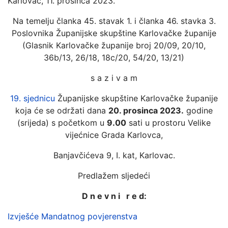
Karlovac, 11. prosinca 2023.
Na temelju članka 45. stavak 1. i članka 46. stavka 3.
Poslovnika Županijske skupštine Karlovačke županije
(Glasnik Karlovačke županije broj 20/09, 20/10,
36b/13, 26/18, 18c/20, 54/20, 13/21)
s a z i v a m
19. sjednicu
Županijske skupštine Karlovačke županije
koja će se održati dana
20. prosinca 2023.
godine
(srijeda) s početkom u
9.00
sati u prostoru Velike
vijećnice Grada Karlovca,
Banjavčićeva 9, I. kat, Karlovac.
Predlažem sljedeći
D n e v n i r e d:
Izvješće Mandatnog povjerenstva