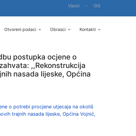
Vijesti
-
GIS
Otvoreni podaci
Obrasci
Kontakti
dbu postupka ocjene o
 zahvata: ,,Rekonstrukcija
jnih nasada lijeske, Općina
e o potrebi procjene utjecaja na okoliš
ovih trajnih nasada lijeske, Općina Vojnić,