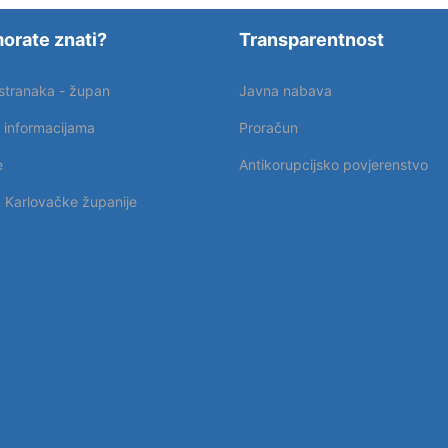
orate znati?
Transparentnost
 stranaka - župan
Javna nabava
p informacijama
Proračun
e
Antikorupcijsko povjerenstvo
k Karlovačke županije