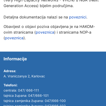
(Very High Capacity Networks - VHCN) u NGA (Next
Generation Access) bijelim područjima.
Detaljna dokumentacija nalazi se na
poveznici
.
Obavijest o objavi poziva objavljena je na HAKOM-
ovim stranicama (
poveznica
) i stranicama NOP-a
(
poveznica
).
Informacije
Adresa:
A. Vraniczanya 2, Karlovac
Telefoni:
centrala: 047/ 666-111
tajnica župana: 047/666-101
tajnica zamjenika župana: 047/666-100
tajnica zamjenika župana: 047/666-102