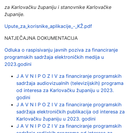
za Karlovačku županiju i stanovnike Karlovačke
županije.
Upute_za_korisnike_aplikacije_-_KŽ.pdf
NATJEČAJNA DOKUMENTACIJA
Odluka o raspisivanju javnih poziva za financiranje
programskih sadržaja elektroničkih medija u
2023.godini
J A V N I P O Z I V za financiranje programskih
sadržaja audiovizualnih (televizijskih) programa
od interesa za Karlovačku županiju u 2023.
godini
J A V N I P O Z I V za financiranje programskih
sadržaja elektroničkih publikacija od interesa za
Karlovačku županiju u 2023. godini
J A V N I P O Z I V za financiranje programskih