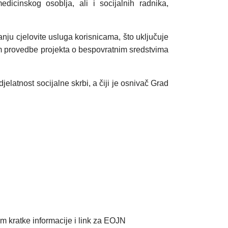
dicinskog osoblja, ali i socijalnih radnika,
ju cjelovite usluga korisnicama, što uključuje
ekom provedbe projekta o bespovratnim sredstvima
jelatnost socijalne skrbi, a čiji je osnivač Grad
m kratke informacije i link za EOJN