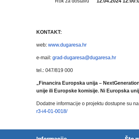
Rok za dostavu
12.04.2024 12:00:
KONTAKT:
web:
www.dugaresa.hr
e-mail:
grad-dugaresa@dugaresa.hr
tel.: 047/819 000
„Financira Europska unija – NextGeneration
unije ili Europske komisije. Ni Europska un
Dodatne informacije o projektu dostupne su na
r3-i4-01-0018/
Informacije
Što m