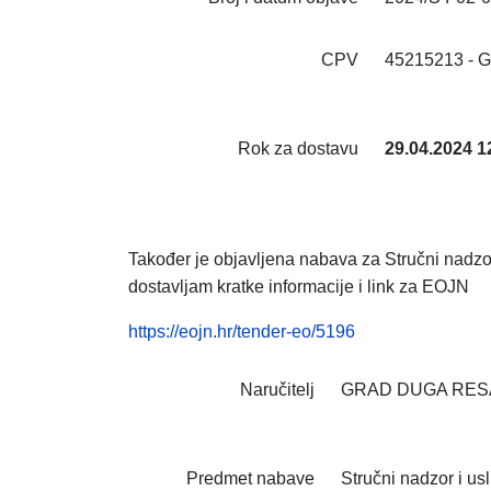
CPV
45215213 - G
Rok za dostavu
29.04.2024 1
T
akođer je objavljena nabava za Stručni nadzo
dostavljam kratke informacije i link za EOJN
https://eojn.hr/tender-eo/5196
Naručitelj
GRAD DUGA RES
Predmet nabave
Stručni nadzor i u