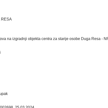
 RESA
dova na izgradnji objekta centra za starije osobe Duga Resa 
4
tupak
002698, 25.03.2024