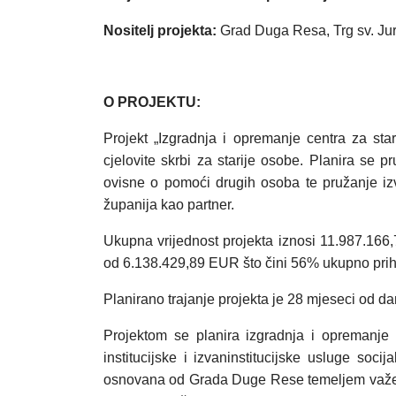
Nositelj projekta:
Grad Duga Resa, Trg sv. Jur
O PROJEKTU:
Projekt „Izgradnja i opremanje centra za st
cjelovite skrbi za starije osobe. Planira se 
ovisne o pomoći drugih osoba te pružanje izv
županija kao partner.
Ukupna vrijednost projekta iznosi 11.987.166
od 6.138.429,89 EUR što čini 56% ukupno prihva
Planirano trajanje projekta je 28 mjeseci od da
Projektom se planira izgradnja i opremanje
institucijske i izvaninstitucijske usluge soc
osnovana od Grada Duge Rese temeljem važećih 