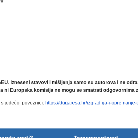
00
EU. Izneseni stavovi i mišljenja samo su autorova i ne odr
ija ni Europska komisija ne mogu se smatrati odgovornima z
 sljedećoj poveznici:
https://dugaresa.hr/izgradnja-i-opremanje
orate znati?
Transparentnost