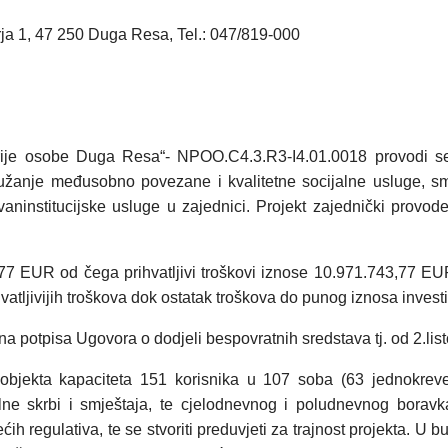
ja 1, 47 250 Duga Resa, Tel.: 047/819-000
arije osobe Duga Resa“- NPOO.C4.3.R3-I4.01.0018 provodi se 
pružanje međusobno povezane i kvalitetne socijalne usluge, s
aninstitucijske usluge u zajednici. Projekt zajednički provod
,77 EUR od čega prihvatljivi troškovi iznose 10.971.743,77 EU
tljivijih troškova dok ostatak troškova do punog iznosa investi
na potpisa Ugovora o dodjeli bespovratnih sredstava tj. od 2.li
 objekta kapaciteta 151 korisnika u 107 soba (63 jednokreve
ijalne skrbi i smještaja, te cjelodnevnog i poludnevnog bora
regulativa, te se stvoriti preduvjeti za trajnost projekta. U