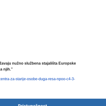
ažavaju nužno službena stajališta Europske
a njih.”
-centra-za-starije-osobe-duga-resa-npoo-c4-3-
Pristupačnost