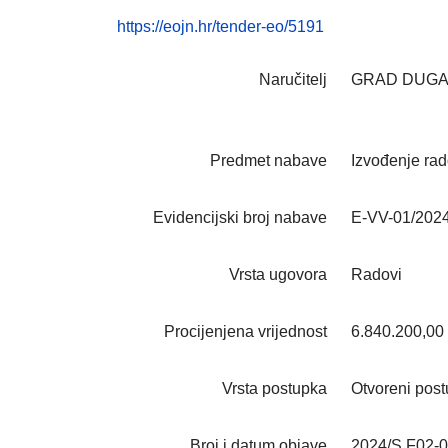
https://eojn.hr/tender-eo/5191
Naručitelj
GRAD DUGA
Predmet nabave
Izvođenje ra
Evidencijski broj nabave
E-VV-01/202
Vrsta ugovora
Radovi
Procijenjena vrijednost
6.840.200,00
Vrsta postupka
Otvoreni pos
Broj i datum objave
2024/S F02-0