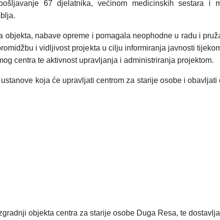
ošljavanje 67 djelatnika, većinom medicinskih sestara i me
blja.
ja objekta, nabave opreme i pomagala neophodne u radu i pružan
romidžbu i vidljivost projekta u cilju informiranja javnosti tij
g centra te aktivnost upravljanja i administriranja projektom.
tanove koja će upravljati centrom za starije osobe i obavljati d
gradnji objekta centra za starije osobe Duga Resa, te dostavlja