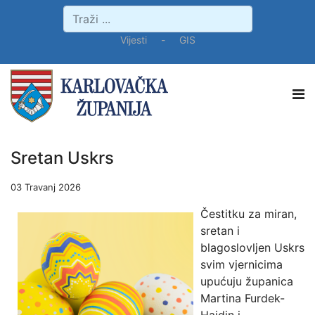
Vijesti
-
GIS
Sretan Uskrs
03 Travanj 2026
Čestitku za miran,
sretan i
blagoslovljen Uskrs
svim vjernicima
upućuju županica
Martina Furdek-