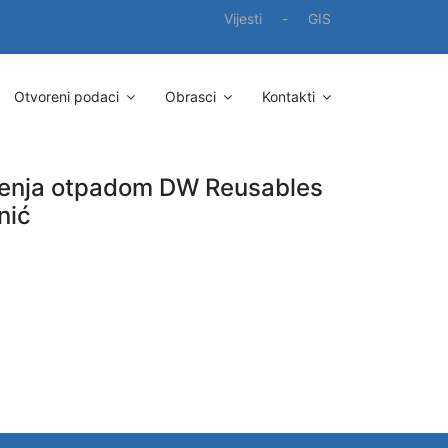
Vijesti
-
GIS
Otvoreni podaci
Obrasci
Kontakti
renja otpadom DW Reusables
nić