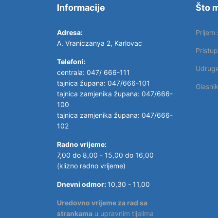
Informacije
Što m
Adresa:
Prijem
A. Vraniczanya 2, Karlovac
Pristu
Telefoni:
Udrug
centrala: 047/ 666-111
tajnica župana: 047/666-101
Glasni
tajnica zamjenika župana: 047/666-
100
tajnica zamjenika župana: 047/666-
102
Radno vrijeme:
7,00 do 8,00 - 15,00 do 16,00
(klizno radno vrijeme)
Dnevni odmor:
10,30 - 11,00
Uredovno vrijeme za rad sa
strankama
u upravnim tijelima