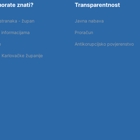
orate znati?
Transparentnost
 stranaka - župan
Javna nabava
p informacijama
Proračun
e
Antikorupcijsko povjerenstvo
k Karlovačke županije